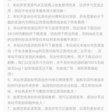
1、本站所有资源均从互联网上收集整理而来，仅供学习交流之
用，因此不包含技术服务请大家谅解！
2、本站不提供任何实质性的付费和支付资源，所有需要积分下
载的资源均为网站运营赞助费用或者线下劳务费用！
3、本站所有资源仅用于学习及研究使用，您必须在下载后的
24小时内删除所下载资源，切勿用于商业用途，否则由此引发
的法律纠纷及连带责任本站和发布者概不承担！
4、本站站内提供的所有可下载资源，本站保证未做任何负面改
动（不包含修复bug和完善功能等正面优化或二次开发），但
本站不保证资源的准确性、安全性和完整性，用户下载后自行
斟酌，我们以交流学习为目的，并不是所有的源码都100%无错
或无bug！如有链接无法下载、失效或广告，请联系客服处
理！
5、本站资源除标明原创外均来自网络整理，版权归原作者或本
站特约原创作者所有，如侵犯到您的合法权益，请立即告知本
站，本站将及时予与删除并致以最深的歉意！
6、如果您也有好的资源或教程，您可以投稿发布，成功分享后
有站币奖励和额外收入！
7、如果您喜欢该资源，请支持官方正版资源，以得到更好的正