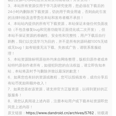
3、本站所有资源仅用于学习及研究使用，您必须在下载后的
24小时内删除所下载资源，切勿用于商业用途，否则由此引发
的法律纠纷及连带责任本站和发布者概不承担！
4、本站站内提供的所有可下载资源，本站保证未做任何负面改
动（不包含修复bug和完善功能等正面优化或二次开发），但
本站不保证资源的准确性、安全性和完整性，用户下载后自行
斟酌，我们以交流学习为目的，并不是所有的源码都100%无错
或无bug！如有链接无法下载、失效或广告，请联系客服处
理！
5、本站资源除标明原创外均来自网络整理，版权归原作者或本
站特约原创作者所有，如侵犯到您的合法权益，请立即告知本
站，本站将及时予与删除并致以最深的歉意！
6、如果您也有好的资源或教程，您可以投稿发布，成功分享后
有站币奖励和额外收入！
7、如果您喜欢该资源，请支持官方正版资源，以得到更好的正
版服务！
8、请您认真阅读上述内容，注册本站用户或下载本站资源即您
同意上述内容！
原文链接：
https://www.dandroid.cn/archives/5762
，转载请