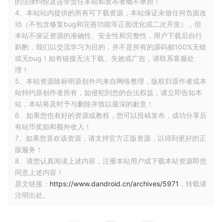
的法律纠纷及连带责任本站和发布者概不承担！
4、本站站内提供的所有可下载资源，本站保证未做任何负面改
动（不包含修复bug和完善功能等正面优化或二次开发），但
本站不保证资源的准确性、安全性和完整性，用户下载后自行
斟酌，我们以交流学习为目的，并不是所有的源码都100%无错
或无bug！如有链接无法下载、失效或广告，请联系客服处
理！
5、本站资源除标明原创外均来自网络整理，版权归原作者或本
站特约原创作者所有，如侵犯到您的合法权益，请立即告知本
站，本站将及时予与删除并致以最深的歉意！
6、如果您也有好的资源或教程，您可以投稿发布，成功分享后
有站币奖励和额外收入！
7、如果您喜欢该资源，请支持官方正版资源，以得到更好的正
版服务！
8、请您认真阅读上述内容，注册本站用户或下载本站资源即您
同意上述内容！
原文链接：
https://www.dandroid.cn/archives/5971
，转载请
注明出处。