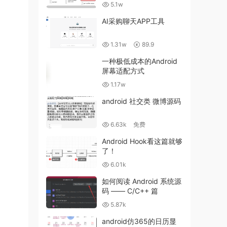
5.1w
AI采购聊天APP工具
1.31w
89.9
一种极低成本的Android
屏幕适配方式
1.17w
android 社交类 微博源码
6.63k
免费
Android Hook看这篇就够
了！
6.01k
如何阅读 Android 系统源
码 —— C/C++ 篇
5.87k
android仿365的日历显