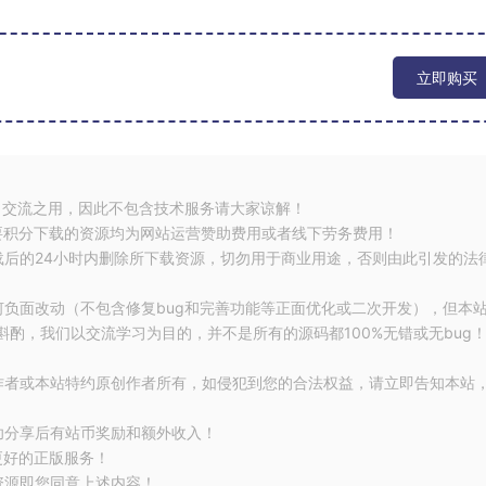
立即购买
习交流之用，因此不包含技术服务请大家谅解！
要积分下载的资源均为网站运营赞助费用或者线下劳务费用！
载后的24小时内删除所下载资源，切勿用于商业用途，否则由此引发的法
何负面改动（不包含修复bug和完善功能等正面优化或二次开发），但本
酌，我们以交流学习为目的，并不是所有的源码都100%无错或无bug
作者或本站特约原创作者所有，如侵犯到您的合法权益，请立即告知本站
功分享后有站币奖励和额外收入！
更好的正版服务！
资源即您同意上述内容！