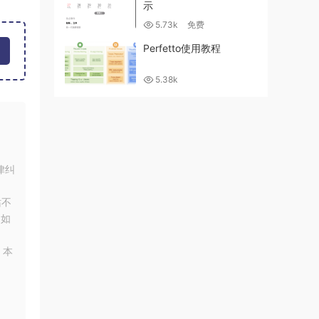
示
5.73k
免费
Perfetto使用教程
5.38k
律纠
站不
！如
，本