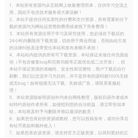
1、本站所有资源均从互联网上收集整理而来，仅供学习交流之
用，因此不包含技术服务请大家谅解！
2、本站不提供任何实质性的付费和支付资源，所有需要积分下
载的资源均为网站运营赞助费用或者线下劳务费用！
3、本站所有资源仅用于学习及研究使用，您必须在下载后的
24小时内删除所下载资源，切勿用于商业用途，否则由此引发
的法律纠纷及连带责任本站和发布者概不承担！
4、本站站内提供的所有可下载资源，本站保证未做任何负面改
动（不包含修复bug和完善功能等正面优化或二次开发），但
本站不保证资源的准确性、安全性和完整性，用户下载后自行
斟酌，我们以交流学习为目的，并不是所有的源码都100%无错
或无bug！如有链接无法下载、失效或广告，请联系客服处
理！
5、本站资源除标明原创外均来自网络整理，版权归原作者或本
站特约原创作者所有，如侵犯到您的合法权益，请立即告知本
站，本站将及时予与删除并致以最深的歉意！
6、如果您也有好的资源或教程，您可以投稿发布，成功分享后
有站币奖励和额外收入！
7、如果您喜欢该资源，请支持官方正版资源，以得到更好的正