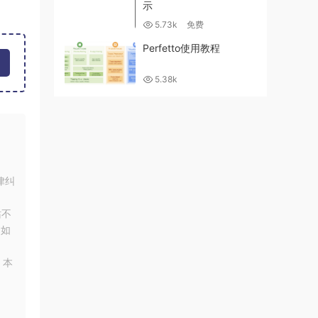
示
5.73k
免费
Perfetto使用教程
5.38k
律纠
站不
！如
，本