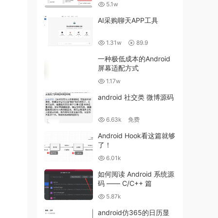
5.1w
AI采购聊天APP工具
1.31w
89.9
一种极低成本的Android
屏幕适配方式
1.17w
android 社交类 微博源码
6.63k
免费
Android Hook看这篇就够
了！
6.01k
如何阅读 Android 系统源
码 —— C/C++ 篇
5.87k
android仿365的日历显