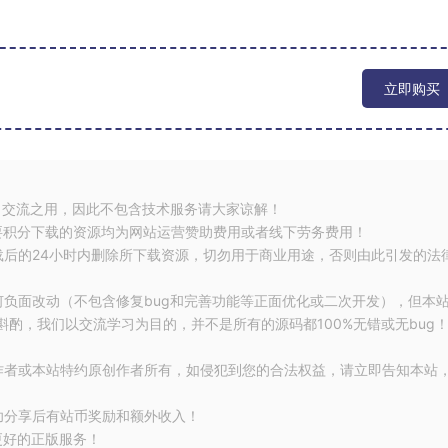
立即购买
习交流之用，因此不包含技术服务请大家谅解！
要积分下载的资源均为网站运营赞助费用或者线下劳务费用！
载后的24小时内删除所下载资源，切勿用于商业用途，否则由此引发的法
何负面改动（不包含修复bug和完善功能等正面优化或二次开发），但本
酌，我们以交流学习为目的，并不是所有的源码都100%无错或无bug
作者或本站特约原创作者所有，如侵犯到您的合法权益，请立即告知本站
功分享后有站币奖励和额外收入！
更好的正版服务！