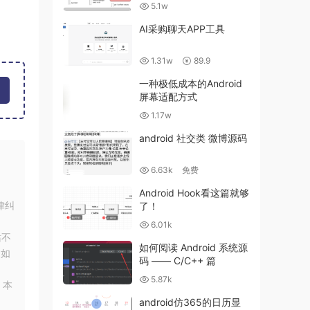
5.1w
AI采购聊天APP工具
1.31w
89.9
一种极低成本的Android
屏幕适配方式
1.17w
android 社交类 微博源码
6.63k
免费
Android Hook看这篇就够
律纠
了！
6.01k
站不
如何阅读 Android 系统源
！如
码 —— C/C++ 篇
5.87k
，本
android仿365的日历显