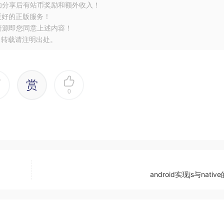
功分享后有站币奖励和额外收入！
更好的正版服务！
资源即您同意上述内容！
，转载请注明出处。
赏
0
android实现js与nati