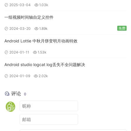
移动应用
activityManager
2025-03-04
1.03k
.getRunningAppProcesses();
if (appProcesses == null)
一组视频时间轴自定义控件
return false;
免费
2024-03-20
1.89k
for (RunningAppProcessInfo appProcess : appProcesses) {
// The name of the process that this object is associated
Android Lottie 中秋月饼变明月动画特效
with.
if (appProcess.processName.equals(packageName)
2024-01-11
1.53k
&& appProcess.importance ==
Android studio logcat log丢失不全问题解决
RunningAppProcessInfo.IMPORTANCE_FOREGROUND) {
return true;
2024-01-09
2.02k
}
}
评论
0
return false;
}
}