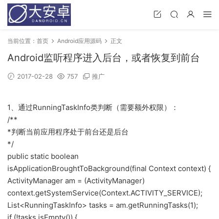
当前位置：
首页
Android应用源码
正文
Android监听程序进入后台，或者恢复到前台
2017-02-28
757
推广
1、通过RunningTaskInfo类判断（需要额外权限）：
/**
*判断当前应用程序处于前台还是后台
*/
public static boolean
isApplicationBroughtToBackground(final Context context) {
ActivityManager am = (ActivityManager)
context.getSystemService(Context.ACTIVITY_SERVICE);
List<RunningTaskInfo> tasks = am.getRunningTasks(1);
if (!tasks.isEmpty()) {