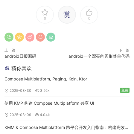
//isActive = true;
//}
赏
}
0
0
/**
* 程序是否在前台运行
*
* @return
上一篇
下一篇
*/
android日报源码
android一个漂亮的圆形菜单代码
public boolean isAppOnForeground() {
// Returns a list of application processes that are running
猜你喜欢
on the
Compose Multiplatform, Paging, Koin, Ktor
// device
ActivityManager activityManager = (ActivityManager)
免费
2025-03-30
3.92k
getApplicationContext().getSystemService(Context.ACTIVI
使用 KMP 构建 Compose Multiplatform 共享 UI
TY_SERVICE);
String packageName =
2025-03-09
4.04k
getApplicationContext().getPackageName();
KMM & Compose Multiplatform 跨平台开发入门指南：构建高效的
List<RunningAppProcessInfo> appProcesses =