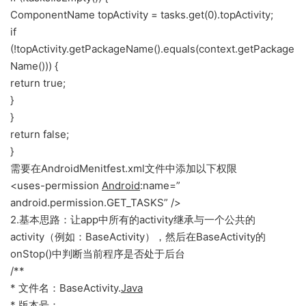
ComponentName topActivity = tasks.get(0).topActivity;
if
(!topActivity.getPackageName().equals(context.getPackage
Name())) {
return true;
}
}
return false;
}
需要在AndroidMenitfest.xml文件中添加以下权限
<uses-permission
Android
:name=”
android.permission.GET_TASKS” />
2.基本思路：让app中所有的activity继承与一个公共的
activity（例如：BaseActivity），然后在BaseActivity的
onStop()中判断当前程序是否处于后台
/**
* 文件名：BaseActivity.
Java
* 版本号：