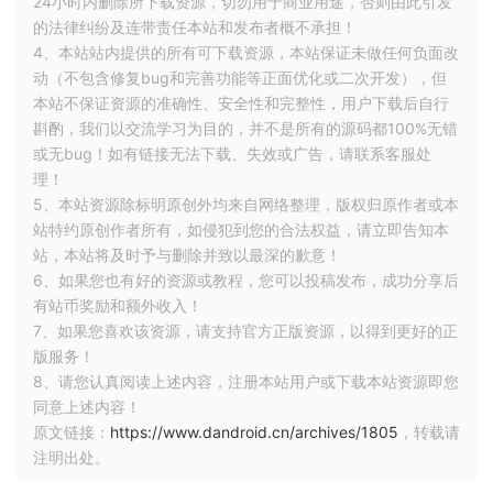
* 变更：
24小时内删除所下载资源，切勿用于商业用途，否则由此引发
*/
的法律纠纷及连带责任本站和发布者概不承担！
4、本站站内提供的所有可下载资源，本站保证未做任何负面改
public class BaseActivity extends Activity {
动（不包含修复bug和完善功能等正面优化或二次开发），但
@Override
本站不保证资源的准确性、安全性和完整性，用户下载后自行
protected void onStop() {
斟酌，我们以交流学习为目的，并不是所有的源码都100%无错
// TODO Auto-generated method stub
或无bug！如有链接无法下载、失效或广告，请联系客服处
super.onStop();
理！
if (!isAppOnForeground()) {
5、本站资源除标明原创外均来自网络整理，版权归原作者或本
//app 进入后台
站特约原创作者所有，如侵犯到您的合法权益，请立即告知本
//全局变量isActive = false 记录当前已经进入后台
站，本站将及时予与删除并致以最深的歉意！
}
6、如果您也有好的资源或教程，您可以投稿发布，成功分享后
}
有站币奖励和额外收入！
@Override
7、如果您喜欢该资源，请支持官方正版资源，以得到更好的正
版服务！
protected void onResume() {
8、请您认真阅读上述内容，注册本站用户或下载本站资源即您
// TODO Auto-generated method stub
同意上述内容！
super.onResume();
原文链接：
https://www.dandroid.cn/archives/1805
，转载请
//if (!isActive) {
注明出处。
//app 从后台唤醒，进入前台