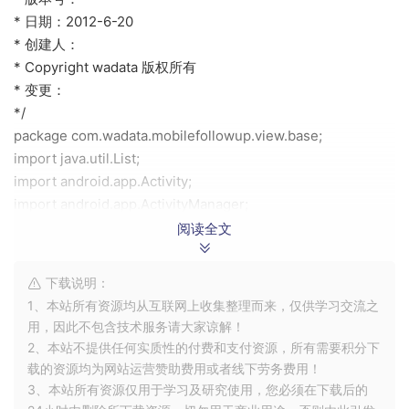
* 日期：2012-6-20
* 创建人：
* Copyright wadata 版权所有
* 变更：
*/
package com.wadata.mobilefollowup.view.base;
import java.util.List;
import android.app.Activity;
import android.app.ActivityManager;
import
阅读全文
android.app.ActivityManager.RunningAppProcessInfo;
import android.content.Context;
下载说明：
/**
1、本站所有资源均从互联网上收集整理而来，仅供学习交流之
* 名称：BaseActivity
用，因此不包含技术服务请大家谅解！
* 描述：
2、本站不提供任何实质性的付费和支付资源，所有需要积分下
* 创建人：
载的资源均为网站运营赞助费用或者线下劳务费用！
* 日期：2012-6-20 下午5:53:35
3、本站所有资源仅用于学习及研究使用，您必须在下载后的