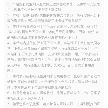
1、本站所有资源均从互联网上收集整理而来，仅供学习交流之
用，因此不包含技术服务请大家谅解！
2、本站不提供任何实质性的付费和支付资源，所有需要积分下
载的资源均为网站运营赞助费用或者线下劳务费用！
3、本站所有资源仅用于学习及研究使用，您必须在下载后的
24小时内删除所下载资源，切勿用于商业用途，否则由此引发
的法律纠纷及连带责任本站和发布者概不承担！
4、本站站内提供的所有可下载资源，本站保证未做任何负面改
动（不包含修复bug和完善功能等正面优化或二次开发），但
本站不保证资源的准确性、安全性和完整性，用户下载后自行
斟酌，我们以交流学习为目的，并不是所有的源码都100%无错
或无bug！如有链接无法下载、失效或广告，请联系客服处
理！
5、本站资源除标明原创外均来自网络整理，版权归原作者或本
站特约原创作者所有，如侵犯到您的合法权益，请立即告知本
站，本站将及时予与删除并致以最深的歉意！
6、如果您也有好的资源或教程，您可以投稿发布，成功分享后
有站币奖励和额外收入！
7、如果您喜欢该资源，请支持官方正版资源，以得到更好的正