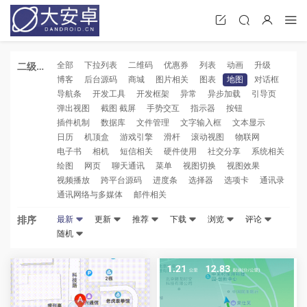
全部
下拉列表
二维码
优惠券
列表
动画
升级
二级分
博客
后台源码
商城
图片相关
图表
地图
对话框
类
导航条
开发工具
开发框架
异常
异步加载
引导页
弹出视图
截图 截屏
手势交互
指示器
按钮
插件机制
数据库
文件管理
文字输入框
文本显示
日历
机顶盒
游戏引擎
滑杆
滚动视图
物联网
电子书
相机
短信相关
硬件使用
社交分享
系统相关
绘图
网页
聊天通讯
菜单
视图切换
视图效果
视频播放
跨平台源码
进度条
选择器
选项卡
通讯录
通讯网络与多媒体
邮件相关
排序
最新
更新
推荐
下载
浏览
评论
随机