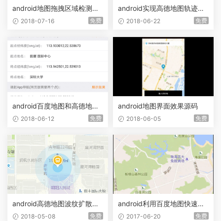
android地图拖拽区域检测效
android实现高德地图轨迹效
果源码
果源码
免费
免费
2018-07-16
2018-06-22
android百度地图和高德地图
android地图界面效果源码
进行简单的地图展示效果源码
免费
免费
2018-06-12
2018-06-05
android高德地图波纹扩散效
android利用百度地图快速实
果源码
现支付宝的“到位”功能源码
免费
免费
2018-05-08
2017-06-20