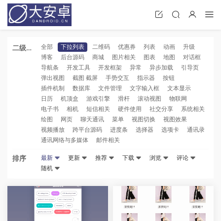
全部
下拉列表
二维码
优惠券
列表
动画
升级
二级分
博客
后台源码
商城
图片相关
图表
地图
对话框
类
导航条
开发工具
开发框架
异常
异步加载
引导页
弹出视图
截图 截屏
手势交互
指示器
按钮
插件机制
数据库
文件管理
文字输入框
文本显示
日历
机顶盒
游戏引擎
滑杆
滚动视图
物联网
电子书
相机
短信相关
硬件使用
社交分享
系统相关
绘图
网页
聊天通讯
菜单
视图切换
视图效果
视频播放
跨平台源码
进度条
选择器
选项卡
通讯录
通讯网络与多媒体
邮件相关
排序
最新
更新
推荐
下载
浏览
评论
随机