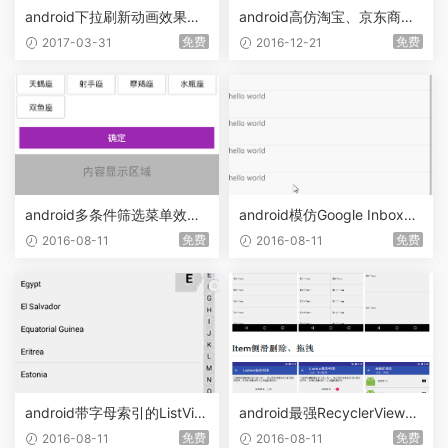
android下拉刷新动画效果代
android高仿淘宝、京东商品
码
详情页面的上拉加载图文详情
免费
免费
2017-03-31
2016-12-21
功能
android多条件筛选菜单效果
android模仿Google Inbox邮
源码
箱的上下拉返回效果
免费
免费
2016-08-11
2016-08-11
android带字母索引的ListVie
android最强RecyclerView效
w
果源码
免费
免费
2016-08-11
2016-08-11