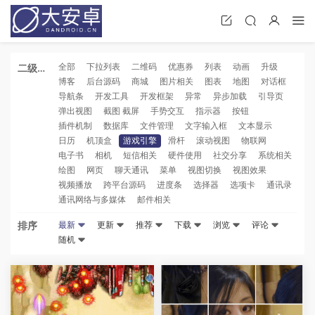
全部
下拉列表
二维码
优惠券
列表
动画
升级
二级分
博客
后台源码
商城
图片相关
图表
地图
对话框
类
导航条
开发工具
开发框架
异常
异步加载
引导页
弹出视图
截图 截屏
手势交互
指示器
按钮
插件机制
数据库
文件管理
文字输入框
文本显示
日历
机顶盒
游戏引擎
滑杆
滚动视图
物联网
电子书
相机
短信相关
硬件使用
社交分享
系统相关
绘图
网页
聊天通讯
菜单
视图切换
视图效果
视频播放
跨平台源码
进度条
选择器
选项卡
通讯录
通讯网络与多媒体
邮件相关
排序
最新
更新
推荐
下载
浏览
评论
随机