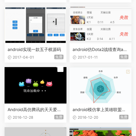
android实现一款五子棋源码
android仿Dota2战绩查询ap
p、DotaMax+
免费
免费
2017-04-01
2017-01-11
荐
Android高仿腾讯的天天爱消
android模仿掌上英雄联盟能
除
力分析效果
免费
免费
2016-12-28
2016-12-20