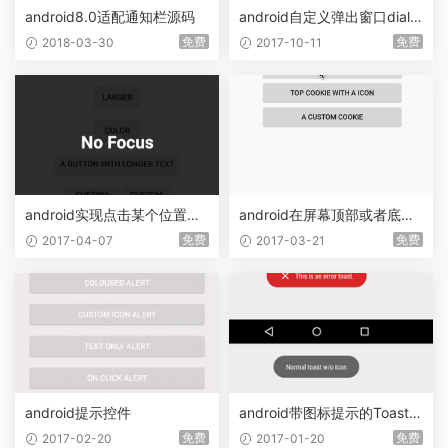
android8.0适配通知栏源码
android自定义弹出窗口dialo
g源码
免费
免费
2018-03-30
2017-10-11
android实现点击某个位置弹
android在屏幕顶部或者底部
出提示功能
显示提示代码
免费
免费
2017-04-07
2017-03-21
android提示控件
android带图标提示的Toast控
件
免费
免费
2017-02-20
2017-01-20