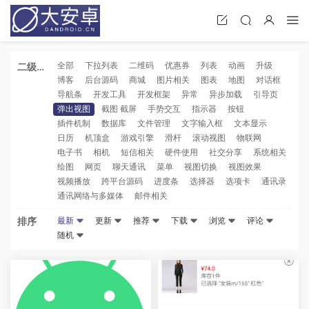
全部
下拉列表
二维码
优惠券
列表
动画
升级
二级分
博客
后台源码
商城
图片相关
图表
地图
对话框
类
导航条
开发工具
开发框架
异常
异步加载
引导页
弹出视图
截图 截屏
手势交互
指示器
按钮
插件机制
数据库
文件管理
文字输入框
文本显示
日历
机顶盒
游戏引擎
滑杆
滚动视图
物联网
电子书
相机
短信相关
硬件使用
社交分享
系统相关
绘图
网页
聊天通讯
菜单
视图切换
视图效果
视频播放
跨平台源码
进度条
选择器
选项卡
通讯录
通讯网络与多媒体
邮件相关
排序
最新
更新
推荐
下载
浏览
评论
随机