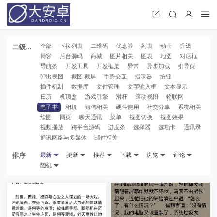
全部
下拉列表
二维码
优惠券
列表
动画
升级
二级分
博客
后台源码
商城
图片相关
图表
地图
对话框
类
导航条
开发工具
开发框架
异常
异步加载
引导页
弹出视图
截图 截屏
手势交互
指示器
按钮
插件机制
数据库
文件管理
文字输入框
文本显示
日历
机顶盒
游戏引擎
滑杆
滚动视图
物联网
电子书
相机
短信相关
硬件使用
社交分享
系统相关
绘图
网页
聊天通讯
菜单
视图切换
视图效果
视频播放
跨平台源码
进度条
选择器
选项卡
通讯录
通讯网络与多媒体
邮件相关
排序
最新
更新
推荐
下载
浏览
评论
随机